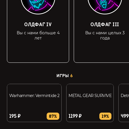
ОЛДФАГ IV
ОЛДФАГ III
Вы с нами больше 4
Вы с нами целых 3
лет
года
ИГРЫ
6
Warhammer: Vermintide 2
METAL GEAR SURVIVE
Det
195 ₽
1199 ₽
499
87%
19%