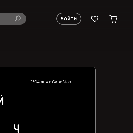
ВОЙТИ
2504 дня с GabeStore
Й
4