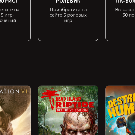
ТЮРИСТ
РОЛЕВИК
ПК-БОЯ
етите на
Приобретите на
Вы сэко
 5 игр-
сайте 5 ролевых
30 по
ючений
игр