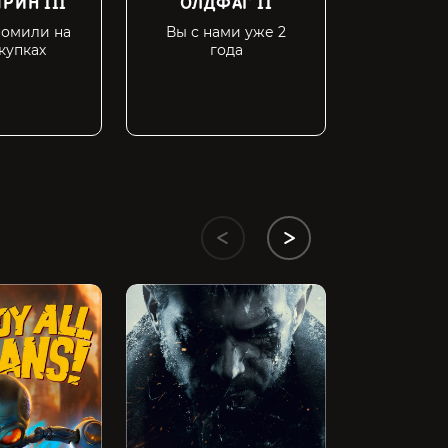
РИН III
ОЛДФАГ II
СПИ
номили на
Вы с нами уже 2
Пройд
купках
года
оплаты
чем за 
Dark Souls 3
1999 ₽