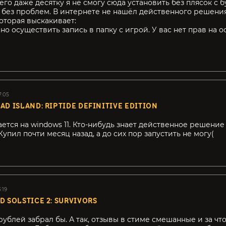
его даже десятку я не смогу сюда установить без плясок с 
 без проблем. В интернете не нашёл действенного решени
оторая выскакивает:
о осуществить запись в папку с игрой. У вас нет прав на 
7:05
AD ISLAND: RIPTIDE DEFINITIVE EDITION
ается на windows 11. Кто-нибудь знает действенное решение
Купил почти месяц назад, а до сих пор запустить не могу(
:19
D SOLSTICE 2: SURVIVORS
0 рублей забрал бы. А так, отзывы в стиме смешанные и за ч