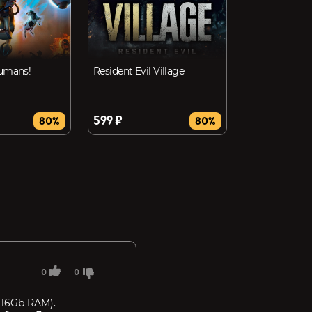
Humans!
Resident Evil Village
599 ₽
80%
80%
0
0
 16Gb RAM).