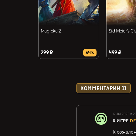
Magicka 2
Sid Meier's Civ
299 ₽
499 ₽
64%
КОММЕНТАРИИ
11
12.Jul.2022 в 2
К ИГРЕ
DE
К сожалени