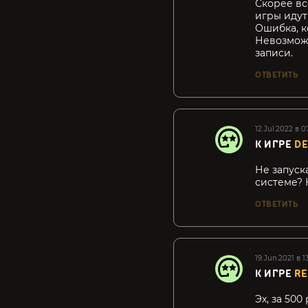
Скорее вс
игры идут
Ошибка, к
Невозможн
записи.
ОТВЕТИТЬ
12.Jul.2022 в 0
К ИГРЕ
DE
Не запуск
системе? 
ОТВЕТИТЬ
19.Jun.2021 в 13
К ИГРЕ
RE
Эх, за 50