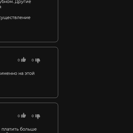
бубном. Другие
я
осуществление
0
0
 именно на этой
0
0
то платить больше