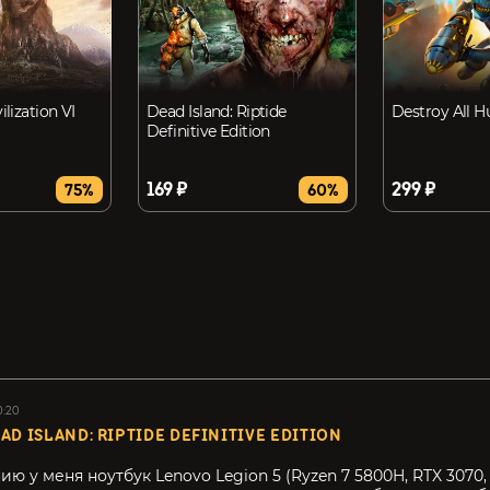
ilization VI
Dead Island: Riptide
Destroy All 
Definitive Edition
169 ₽
299 ₽
75%
60%
0:20
AD ISLAND: RIPTIDE DEFINITIVE EDITION
ю у меня ноутбук Lenovo Legion 5 (Ryzen 7 5800H, RTX 3070,