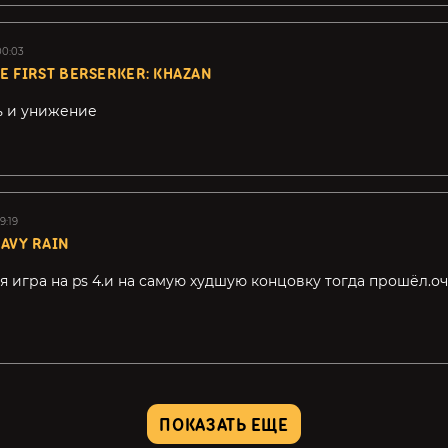
00:03
E FIRST BERSERKER: KHAZAN
ь и унижение
9:19
AVY RAIN
я игра на ps 4.и на самую худшую концовку тогда прошёл.о
ПОКАЗАТЬ ЕЩЕ