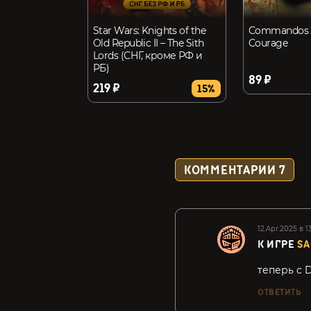
Star Wars: Knights of the
Commandos 2
Old Republic II – The Sith
Courage
Lords (СНГ, кроме РФ и
РБ)
89 ₽
219 ₽
15%
КОММЕНТАРИИ
7
12.Apr.2025 в 1
К ИГРЕ
SA
теперь с D
ОТВЕТИТЬ