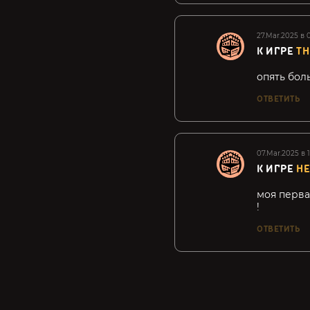
27.Mar.2025 в 
К ИГРЕ
TH
опять бол
ОТВЕТИТЬ
07.Mar.2025 в 1
К ИГРЕ
HE
моя перва
!
ОТВЕТИТЬ