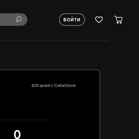
ВОЙТИ
629 дней с GabeStore
0