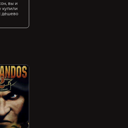
сон, вы и
у купили
к дёшево