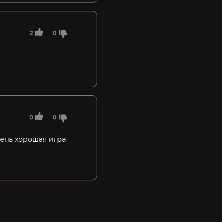
2
0
0
0
чень хорошая игра