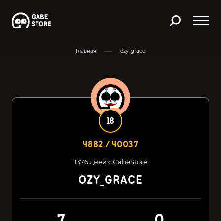
Главная
ozy_grace
18
4882 / 40037
1376 дней с GabeStore
OZY_GRACE
7
0