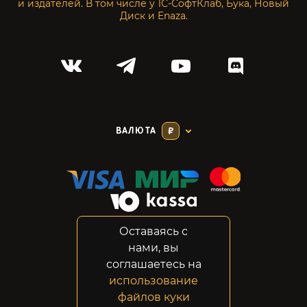
и издателей. В том числе у 1С-СофтКлаб, Бука, Новый
Диск и Enaza.
ВАЛЮТА
₽
Оставаясь с
Соглашение
нами, вы
Конфиденциальность
соглашаетесь на
Возвраты
использование
Правовая информация
файлов куки