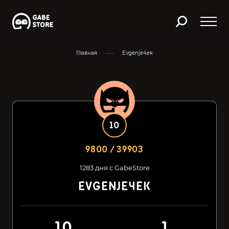
Главная
Evgenje4ek
10
9800 / 39903
1283 дня с GabeStore
EVGENJE4EK
10
1