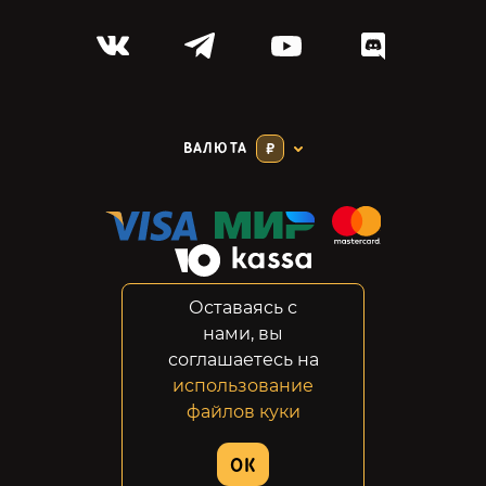
ВАЛЮТА
₽
Оставаясь с
Соглашение
нами, вы
Конфиденциальность
соглашаетесь на
Возвраты
использование
Правовая информация
файлов куки
© 2014-2026 GabeStore
OK
Дизайн сайта:
ADN Digital Studio