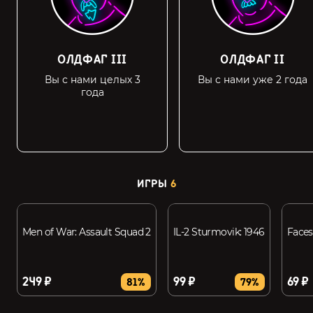
ОЛДФАГ III
ОЛДФАГ II
Вы с нами целых 3
Вы с нами уже 2 года
года
ИГРЫ
6
Men of War: Assault Squad 2
IL-2 Sturmovik: 1946
Faces
249 ₽
99 ₽
69 ₽
81%
79%