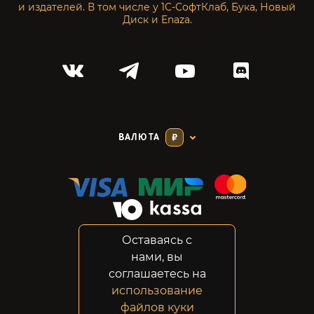
и издателей. В том числе у 1С-СофтКлаб, Бука, Новый
Диск и Enaza.
ВАЛЮТА
₽
Оставаясь с
Соглашение
нами, вы
Конфиденциальность
соглашаетесь на
Возвраты
использование
Правовая информация
файлов куки