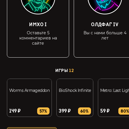
ИМХО I
ОЛДФАГ IV
Оставьте 5
Вы с нами больше 4
комментариев на
лет
сайте
ИГРЫ
12
Worms Armageddon
BioShock Infinite
Metro: Last Lig
149 ₽
399 ₽
59 ₽
57%
60%
80