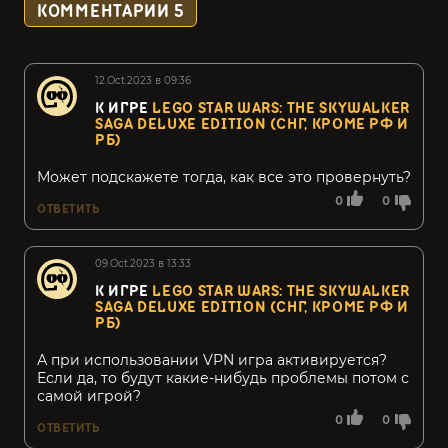
КОММЕНТАРИИ
5
12.Oct.2023 в 09:36
К ИГРЕ
LEGO STAR WARS: THE SKYWALKER
SAGA DELUXE EDITION (СНГ, КРОМЕ РФ И
РБ)
Может подскажете тогда, как все это провернуть?
0
0
ОТВЕТИТЬ
09.Oct.2023 в 13:33
К ИГРЕ
LEGO STAR WARS: THE SKYWALKER
SAGA DELUXE EDITION (СНГ, КРОМЕ РФ И
РБ)
А при использовании VPN игра активируется?
Если да, то будут какие-нибудь проблемы потом с
самой игрой?
0
0
ОТВЕТИТЬ