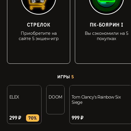
СТРЕЛОК
ПК-БОЯРИН I
Приобретите на
Вы сэкономили на 5
сайте 5 экшен-игр
покупках
ИГРЫ
5
ELEX
DOOM
Tom Clancy's Rainbow Six
Siege
299 ₽
999 ₽
70%