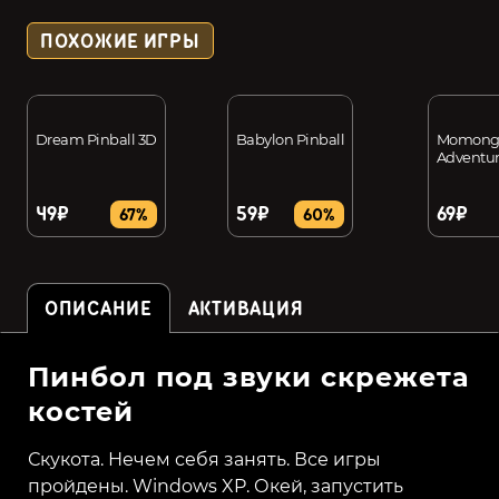
ПОХОЖИЕ ИГРЫ
Dream Pinball 3D
Babylon Pinball
Momonga
Adventur
49₽
59₽
69₽
67%
60%
ОПИСАНИЕ
АКТИВАЦИЯ
Пинбол под звуки скрежета
костей
Скукота. Нечем себя занять. Все игры
пройдены. Windows XP. Окей, запустить