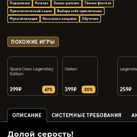
Подземелья
Рогалик
Экшен-рогалик
Тёмное фэнтези
Приключенческий экшен
Выбери себе приключение
Мультипликация
Несколько концовок
Обучение
ПОХОЖИЕ ИГРЫ
Space Crew: Legendary
Oaken
Legendar
Edition
399₽
399₽
259₽
67%
20%
ОПИСАНИЕ
СИСТЕМНЫЕ ТРЕБОВАНИЯ
А
Долой серость!