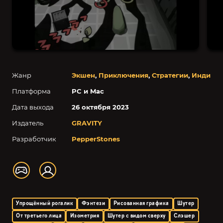
Жанр
Экшен
,
Приключения
,
Стратегии
,
Инди
Платформа
PC и Mac
Дата выхода
26 октября 2023
Издатель
GRAVITY
Разработчик
PepperStones
Упрощённый рогалик
Фэнтези
Рисованная графика
Шутер
От третьего лица
Изометрия
Шутер с видом сверху
Слэшер