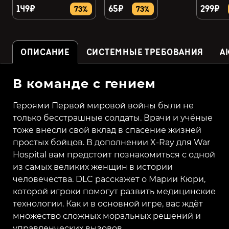
149₽
65₽
299₽
73%
73%
ОПИСАНИЕ
СИСТЕМНЫЕ ТРЕБОВАНИЯ
А
В команде с гением
Героями Первой мировой войны были не
только бесстрашные солдаты. Врачи и учёные
тоже внесли свой вклад в спасение жизней
простых бойцов. В дополнении X-Ray для War
Hospital вам предстоит познакомиться с одной
из самых великих женщин в истории
человечества. DLC расскажет о Марии Кюри,
которой игроки помогут развить медицинские
технологии. Как и в основной игре, вас ждёт
множество сложных моральных решений и
управленческих вызовов.