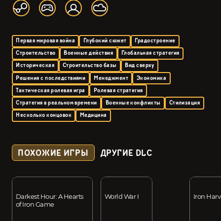
Первая мировая война
Глубокий сюжет
Градостроение
Строительство
Военные действия
Глобальная стратегия
Историческая
Строительство базы
Вид сверху
Решения с последствиями
Менеджмент
Экономика
Тактическая ролевая игра
Ролевая стратегия
Стратегия в реальном времени
Военные конфликты
Стилизация
Несколько концовок
Медицина
ПОХОЖИЕ ИГРЫ
ДРУГИЕ DLC
Darkest Hour: A Hearts
World War I
Iron Harv
of Iron Game