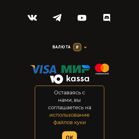
ВАЛЮТА
₽
Оставаясь с
Соглашение
нами, вы
Конфиденциальность
соглашаетесь на
Возвраты
использование
Правовая информация
файлов куки
© 2014-2026 GabeStore
OK
Дизайн сайта:
ADN Digital Studio