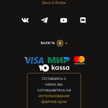
Диск и Enaza.
ВАЛЮТА
₽
Оставаясь с
Соглашение
нами, вы
Конфиденциальность
соглашаетесь на
Возвраты
использование
Правовая информация
файлов куки