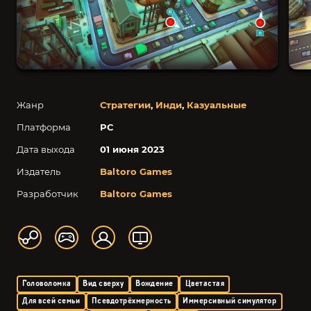
Жанр
Стратегии
,
Инди
,
Казуальные
Платформа
PC
Дата выхода
01 июня 2023
Издатель
Baltoro Games
Разработчик
Baltoro Games
Головоломка
Вид сверху
Вождение
Цветастая
Для всей семьи
Псевдотрёхмерность
Иммерсивный симулятор