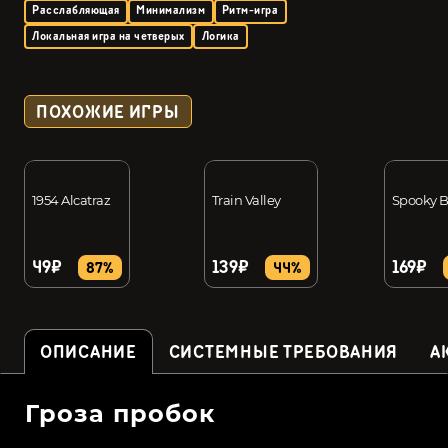
Расслабляющая
Минимализм
Ритм-игра
Локальная игра на четверых
Логика
ПОХОЖИЕ ИГРЫ
1954 Alcatraz
Train Valley
Spooky 
49₽
139₽
169₽
87%
44%
ОПИСАНИЕ
СИСТЕМНЫЕ ТРЕБОВАНИЯ
А
Гроза пробок