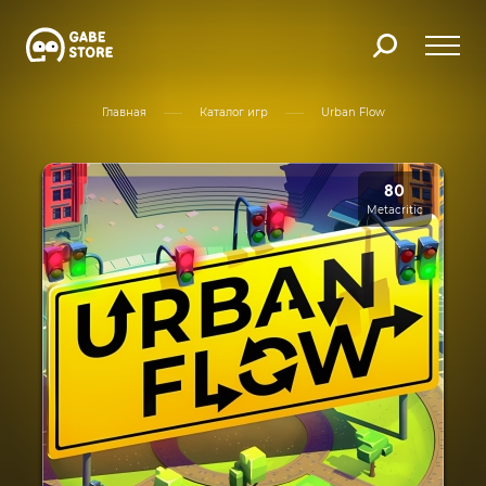
Главная
Каталог игр
Urban Flow
80
Metacritic