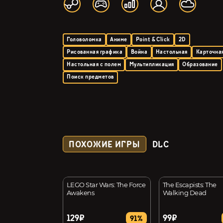
Головоломка
Аниме
Point & Click
2D
Рисованная графика
Война
Настольная
Карточная
Настольная с полем
Мультипликация
Образование
Поиск предметов
ПОХОЖИЕ ИГРЫ
DLC
ust 2
LEGO Star Wars: The Force
The Escapists: The
Awakens
Walking Dead
129₽
99₽
50%
91%