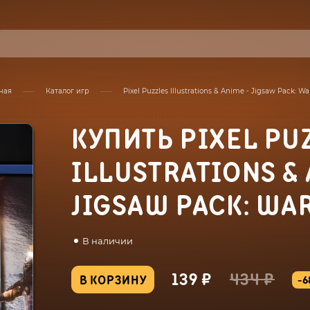
ная
Каталог игр
Pixel Puzzles Illustrations & Anime - Jigsaw Pack: War
КУПИТЬ PIXEL PU
ILLUSTRATIONS & 
JIGSAW PACK: WA
В наличии
139 ₽
434 ₽
В КОРЗИНУ
-