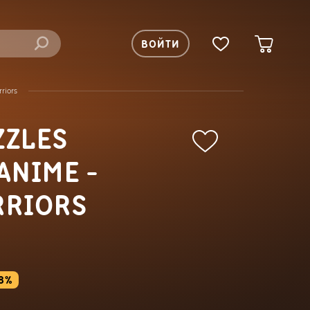
ВОЙТИ
riors
ZZLES
ANIME -
RRIORS
68%