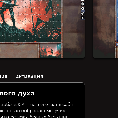
НИЯ
АКТИВАЦИЯ
вого духа
Claws & Feathers 3
Teslagrad 2
Power to
strations & Anime включает в себя
 которых изображает могучих
59₽
299₽
399₽
77%
58%
и в доспехах, боевые барышни.