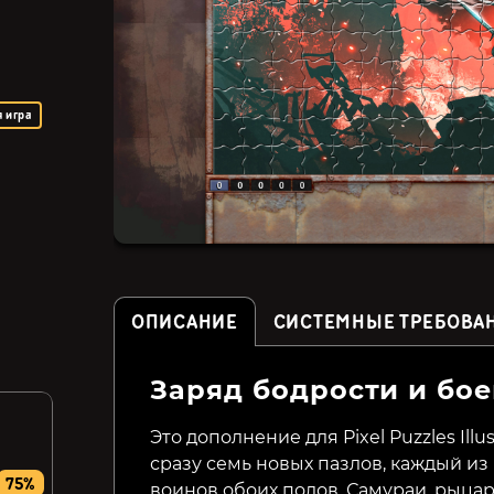
 игра
ОПИСАНИЕ
СИСТЕМНЫЕ ТРЕБОВА
Заряд бодрости и бое
Zombillie
Helheim Hassle
Это дополнение для Pixel Puzzles Illu
сразу семь новых пазлов, каждый из
25₽
79₽
75%
81%
89%
воинов обоих полов. Самураи, рыцар