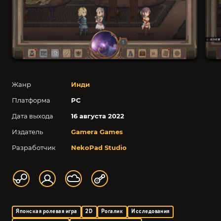
Жанр
Инди
Платформа
PC
Дата выхода
16 августа 2022
Издатель
Gamera Games
Разработчик
NekoPad Studio
Японская ролевая игра
2D
Рогалик
Исследования