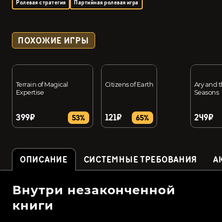
Ролевая стратегия
Партийная ролевая игра
ПОХОЖИЕ ИГРЫ
Terrain of Magical
Citizens of Earth
Ary and t
Expertise
Seasons
399₽
121₽
249₽
53%
65%
ОПИСАНИЕ
СИСТЕМНЫЕ ТРЕБОВАНИЯ
А
Внутри незаконченной
книги