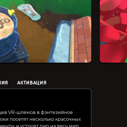
НИЯ
АКТИВАЦИЯ
Magical Delicacy
Chocolate Factory
Food Tru
Simulator
ьцев VR-шлемов в фэнтезийное
оки посетят несколько красочных
799₽
499₽
249₽
9%
30%
енты и устроят пир на весь мир.