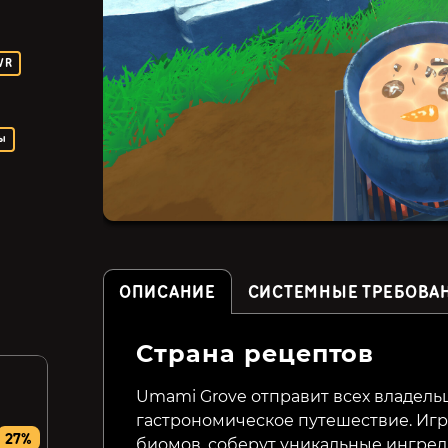
VR
ы
ОПИСАНИЕ
СИСТЕМНЫЕ ТРЕБОВА
Страна рецептов
Claire's Cruisin' Cafe
Baking Bustle: Ashley’s
Dream
Umami Grove отправит всех владел
гастрономическое путешествие. Игр
149₽
99₽
27%
47%
50%
биомов, соберут уникальные ингреди