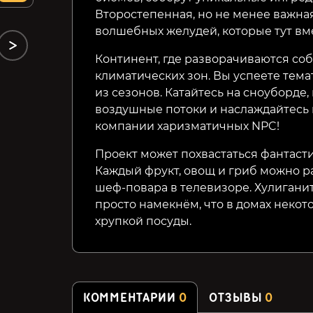
Второстепенная, но не менее важная
волшебных желудей, которые тут вм
Континент, где разворачиваются соб
климатических зон. Вы успеете тем
из сезонов. Катайтесь на сноуборде,
воздушные потоки и наслаждайтесь
компании харизматичных NPC!
Проект может похвастаться фантаст
Каждый фрукт, овощ и гриб можно раз
шеф-повара в телевизоре. Хулигани
просто намекнём, что в домах неко
хрупкой посуды.
КОММЕНТАРИИ
0
ОТЗЫВЫ
0