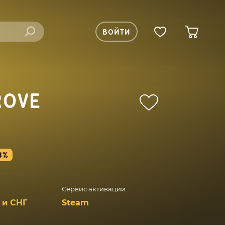
ВОЙТИ
ROVE
8%
Сервис активации
 и СНГ
Steam