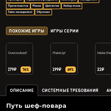
Протагонистка
Милая
Цветастая
Набор очков
Тайм-менеджмент
Обучение
ПОХОЖИЕ ИГРЫ
ИГРЫ СЕРИИ
Overcooked!
PlateUp!
Make the
179₽
199₽
22₽
76%
69%
ОПИСАНИЕ
СИСТЕМНЫЕ ТРЕБОВАНИЯ
А
Путь шеф-повара