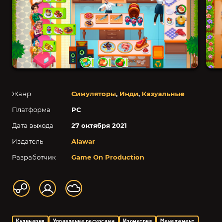
Жанр
Симуляторы
,
Инди
,
Казуальные
Платформа
PC
Дата выхода
27 октября 2021
Издатель
Alawar
Разработчик
Game On Production
Кулинария
Управление ресурсами
Изометрия
Менеджмент