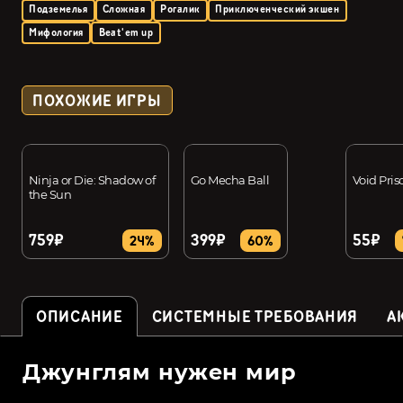
Подземелья
Сложная
Рогалик
Приключенческий экшен
Мифология
Beat'em up
ПОХОЖИЕ ИГРЫ
Ninja or Die: Shadow of
Go Mecha Ball
Void Pris
the Sun
759₽
399₽
55₽
24%
60%
ОПИСАНИЕ
СИСТЕМНЫЕ ТРЕБОВАНИЯ
А
Джунглям нужен мир