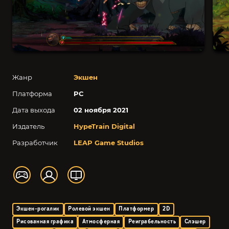
Жанр
Экшен
Платформа
PC
Дата выхода
02 ноября 2021
Издатель
HypeTrain Digital
Разработчик
LEAP Game Studios
Экшен-рогалик
Ролевой экшен
Платформер
2D
Рисованная графика
Атмосферная
Реиграбельность
Слэшер