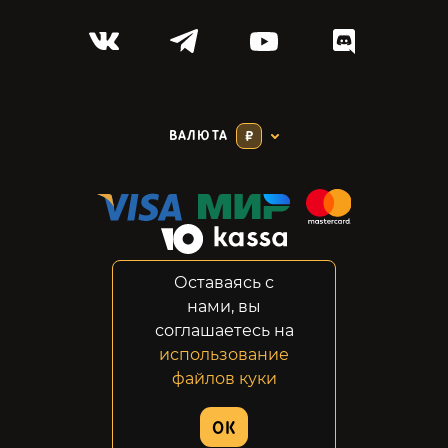
ВАЛЮТА
₽
Оставаясь с
Соглашение
нами, вы
Конфиденциальность
соглашаетесь на
Возвраты
использование
Правовая информация
файлов куки
© 2014-2026 GabeStore
OK
Дизайн сайта:
ADN Digital Studio