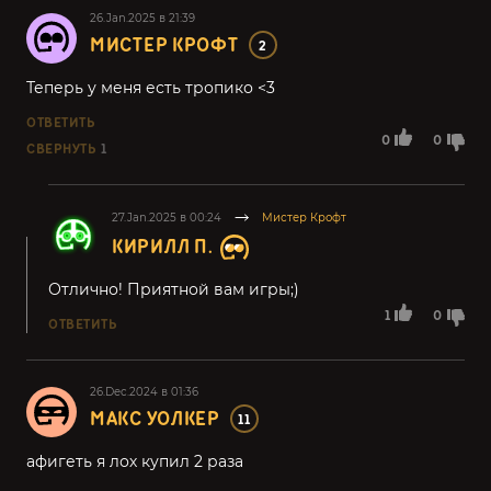
26.Jan.2025 в 21:39
МИСТЕР КРОФТ
2
Теперь у меня есть тропико <3
ОТВЕТИТЬ
0
0
СВЕРНУТЬ
1
27.Jan.2025 в 00:24
Мистер Крофт
КИРИЛЛ П.
Отлично! Приятной вам игры;)
1
0
ОТВЕТИТЬ
26.Dec.2024 в 01:36
МАКС УОЛКЕР
11
афигеть я лох купил 2 раза