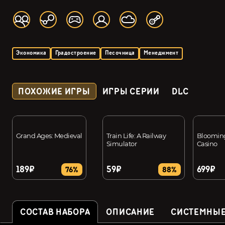
Экономика
Градостроение
Песочница
Менеджмент
ПОХОЖИЕ ИГРЫ
ИГРЫ СЕРИИ
DLC
Grand Ages: Medieval
Train Life: A Railway
Blooming
Simulator
Casino
189₽
59₽
699₽
76%
88%
СОСТАВ НАБОРА
ОПИСАНИЕ
СИСТЕМНЫЕ