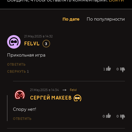
По дате
По популярности
21.May.2025 в 14:32
FELVL
3
Прикольная игра
ОТВЕТИТЬ
1
0
СВЕРНУТЬ
1
21.May.2025 в 14:34
Felvl
СЕРГЕЙ МАКЕЕВ
Спору нет!
0
0
ОТВЕТИТЬ