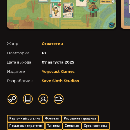
Жанр
Стратегии
Платформа
PC
Дата выхода
07 августа 2025
Издатель
Yogscast Games
Разработчик
Save Sloth Studios
Карточный рогалик
Фэнтези
Рисованная графика
Пошаговая стратегия
Тактика
Смешная
Средневековье