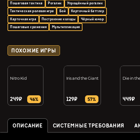
Пошаговая тактика
Рогалик
Упрощённый рогалик
Тактическая ролевая игра
Бой
Карточный баттлер
Карточная игра
Построение колоды
Чёрный юмор
Пошаговые сражения
Мультипликация
ПОХОЖИЕ ИГРЫ
Nitro Kid
Iris and the Giant
Die in t
249₽
129₽
449₽
46%
57%
ОПИСАНИЕ
СИСТЕМНЫЕ ТРЕБОВАНИЯ
А