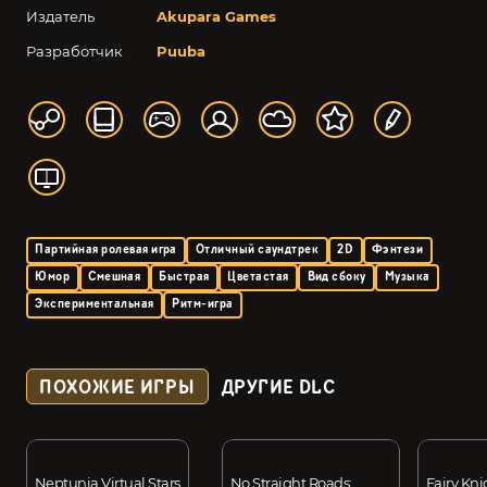
Издатель
Akupara Games
Разработчик
Puuba
Партийная ролевая игра
Отличный саундтрек
2D
Фэнтези
Юмор
Смешная
Быстрая
Цветастая
Вид сбоку
Музыка
Экспериментальная
Ритм-игра
ПОХОЖИЕ ИГРЫ
ДРУГИЕ DLC
Neptunia Virtual Stars
No Straight Roads:
Fairy Kni