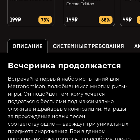
Encore Edition
199₽
149₽
49₽
73%
68%
ОПИСАНИЕ
СИСТЕМНЫЕ ТРЕБОВАНИЯ
А
Вечеринка продолжается
Встречайте первый набор испытаний для
Metronomicon, полюбившейся многим ритм-
игры. Он подойдёт тем, кому хочется
подраться с бестиями под максимально
сложные и драйвовые композиции. Награды
за прохождение новых песен
соответствующие — вас ждут три уникальных
предмета снаряжения. Бои в данном
дополнении тоже проходят по-особому: где-то