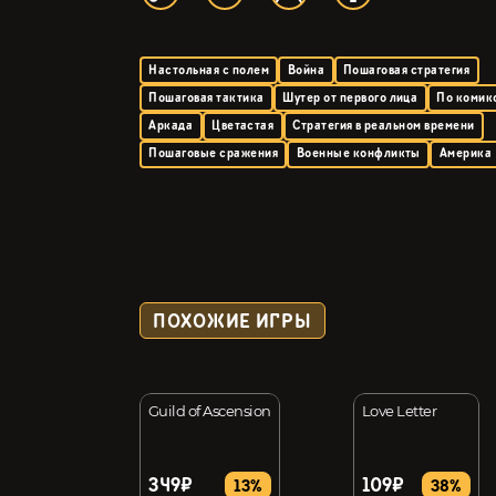
Настольная с полем
Война
Пошаговая стратегия
Пошаговая тактика
Шутер от первого лица
По комик
Аркада
Цветастая
Стратегия в реальном времени
Пошаговые сражения
Военные конфликты
Америка
ПОХОЖИЕ ИГРЫ
Guild of Ascension
Love Letter
349₽
109₽
75%
13%
38%