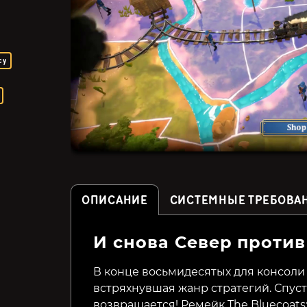
су
ОПИСАНИЕ
СИСТЕМНЫЕ ТРЕБОВА
И снова Север проти
Pixel Puzzles Illustrations
BOT.vinnik Chess: Early
& Anime - Jigsaw Pack:
USSR Championships
В конце восьмидесятых для консоли
Variety Pack 1
встряхнувшая жанр стратегий. Спуст
289₽
42₽
60%
возвращается! Ремейк The Bluecoats