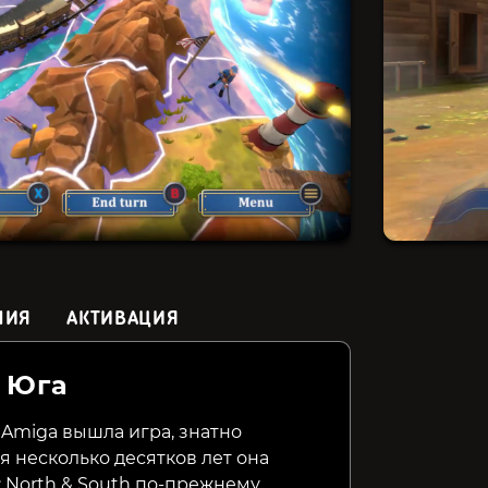
НИЯ
АКТИВАЦИЯ
в Юга
Carcassonne
Headquarters: World War
Cat Lad
II
 Amiga вышла игра, знатно
я несколько десятков лет она
149₽
1099₽
69₽
61%
15%
: North & South по-прежнему