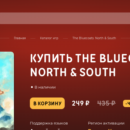
Главная
Каталог игр
The Bluecoats: North & South
КУПИТЬ THE BLUE
NORTH & SOUTH
В наличии
249 ₽
435 ₽
В КОРЗИНУ
-
Поддержка языков
Регион активации