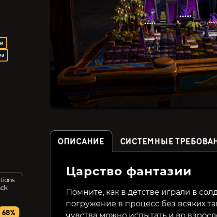
ты
ра
ОПИСАНИЕ
СИСТЕМНЫЕ ТРЕБОВА
Царство фантазии
ations
Pixel Puzzles Illustrations
Pixel Puzzles Illustrations
ck:
& Anime - Jigsaw Pack:
& Anime - Jigsaw Pack:
Помните, как в детстве играли в со
Mechs
Samurai
погружение в процесс без всяких т
169₽
139₽
68%
68%
чувства можно испытать и во взросл