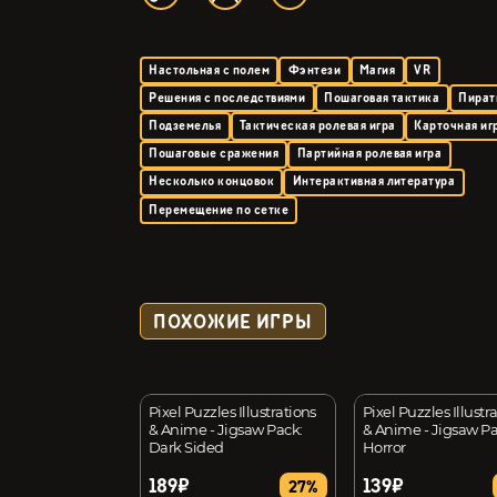
Настольная с полем
Фэнтези
Магия
VR
Решения с последствиями
Пошаговая тактика
Пира
Подземелья
Тактическая ролевая игра
Карточная иг
Пошаговые сражения
Партийная ролевая игра
Несколько концовок
Интерактивная литература
Перемещение по сетке
ПОХОЖИЕ ИГРЫ
s
Pixel Puzzles Illustrations
Pixel Puzzles Illustr
& Anime - Jigsaw Pack:
& Anime - Jigsaw Pa
Dark Sided
Horror
189₽
139₽
34%
27%