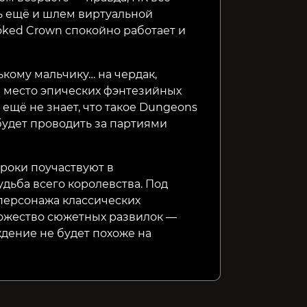
ь ещё и шлем виртуальной
rooked Crown спокойно работает и
кому мальчику… на чердак,
 место эпических фэнтезийных
ещё не знает, что такое Dungeons
будет проводить за партиями
роки поучаствуют в
удьба всего королевства. Под
персонажа классических
ножество сюжетных развилок —
ждение не будет похоже на