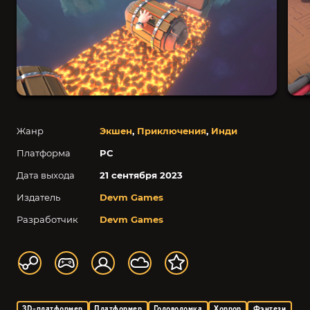
Жанр
Экшен
,
Приключения
,
Инди
Платформа
PC
Дата выхода
21 сентября 2023
Издатель
Devm Games
Разработчик
Devm Games
3D-платформер
Платформер
Головоломка
Хоррор
Фэнтези