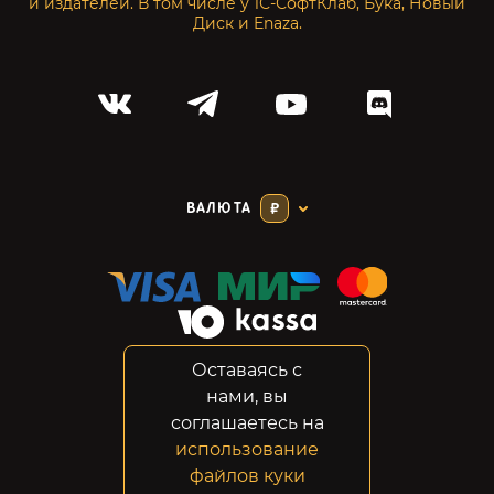
и издателей. В том числе у 1С-СофтКлаб, Бука, Новый
Диск и Enaza.
ВАЛЮТА
₽
Оставаясь с
Соглашение
нами, вы
Конфиденциальность
соглашаетесь на
Возвраты
использование
Правовая информация
файлов куки