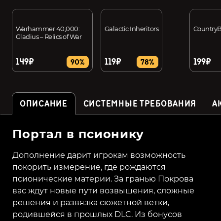
Warhammer 40,000:
Galactic Inheritors
CountryB
Gladius – Relics of War
149₽
119₽
199₽
90%
78%
ОПИСАНИЕ
СИСТЕМНЫЕ ТРЕБОВАНИЯ
А
Портал в псионику
Дополнение дарит игрокам возможность
покорить измерение, где рождаются
псионические материи. За гранью Покрова
вас ждут новые пути возвышения, сложные
решения и развязка сюжетной ветки,
родившейся в прошлых DLC. Из бонусов