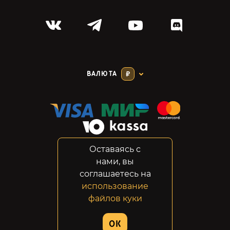
ВАЛЮТА
₽
Оставаясь с
Соглашение
нами, вы
Конфиденциальность
соглашаетесь на
Возвраты
использование
Правовая информация
файлов куки
© 2014-2026 GabeStore
OK
Дизайн сайта:
ADN Digital Studio