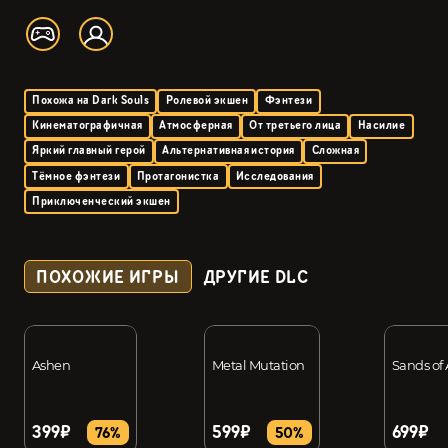
Похожа на Dark Souls
Ролевой экшен
Фэнтези
Кинематографичная
Атмосферная
От третьего лица
Насилие
Яркий главный герой
Альтернативная история
Сложная
Тёмное фэнтези
Протагонистка
Исследования
Приключенческий экшен
ПОХОЖИЕ ИГРЫ
ДРУГИЕ DLC
Ashen
Metal Mutation
Sands of
399₽
599₽
699₽
76%
50%