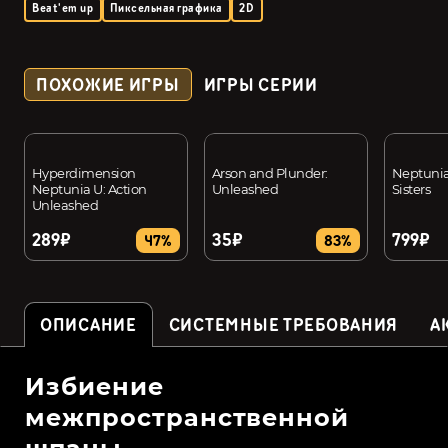
Beat'em up
Пиксельная графика
2D
ПОХОЖИЕ ИГРЫ
ИГРЫ СЕРИИ
Hyperdimension
Arson and Plunder:
Neptunia:
Neptunia U: Action
Unleashed
Sisters
Unleashed
289₽
35₽
799₽
47%
83%
ОПИСАНИЕ
СИСТЕМНЫЕ ТРЕБОВАНИЯ
А
Избиение
межпространственной