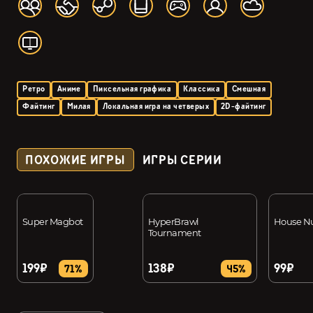
Ретро
Аниме
Пиксельная графика
Классика
Смешная
Файтинг
Милая
Локальная игра на четверых
2D-файтинг
ПОХОЖИЕ ИГРЫ
ИГРЫ СЕРИИ
Super Magbot
HyperBrawl
House N
Tournament
199₽
138₽
99₽
71%
45%