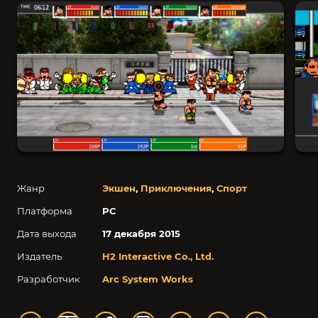
Жанр
Экшен
,
Приключения
,
Спорт
Платформа
PC
Дата выхода
17 декабря 2015
Издатель
H2 Interactive Co., Ltd.
Разработчик
Arc System Works