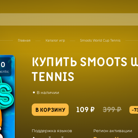
Главная
Каталог игр
Smoots World Cup Tennis
КУПИТЬ SMOOTS 
50
critic
TENNIS
В наличии
109 ₽
399 ₽
В КОРЗИНУ
-7
Поддержка языков
Регион активации