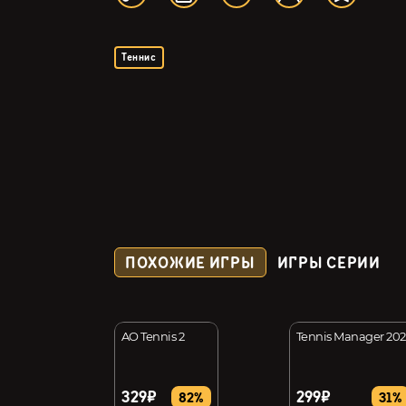
Теннис
ПОХОЖИЕ ИГРЫ
ИГРЫ СЕРИИ
anager 26
AO Tennis 2
Tennis Manager 202
329₽
299₽
10%
82%
31%