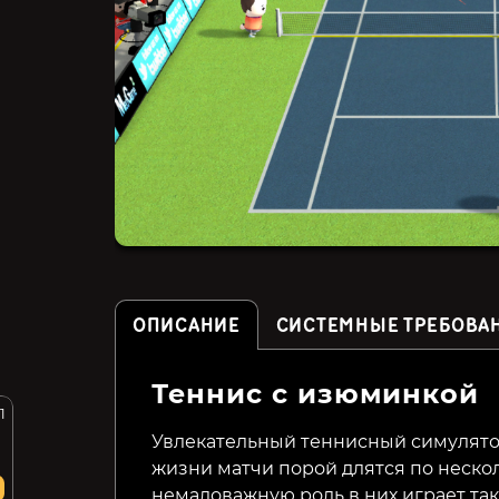
ОПИСАНИЕ
СИСТЕМНЫЕ ТРЕБОВА
Теннис с изюминкой
1
Matchpoint - Tennis
Tennis Manager 2022
Championships
Увлекательный теннисный симулятор
жизни матчи порой длятся по неско
1499₽
699₽
35%
58%
немаловажную роль в них играет так