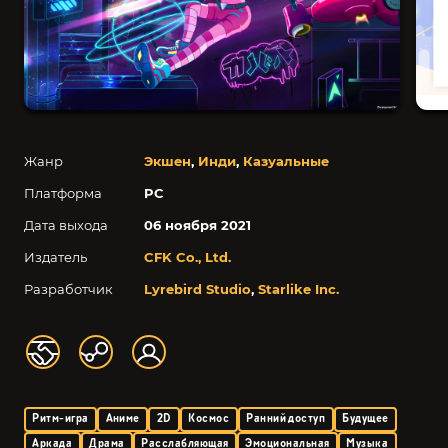
Жанр
Экшен
,
Инди
,
Казуальные
Платформа
PC
Дата выхода
06 ноября 2021
Издатель
CFK Co., Ltd.
Разработчик
Lyrebird Studio
,
Starlike Inc.
Ритм-игра
Аниме
2D
Космос
Ранний доступ
Будущее
Аркада
Драма
Расслабляющая
Эмоциональная
Музыка