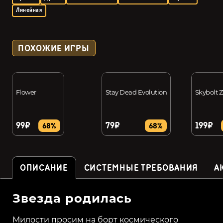
Линейная
ПОХОЖИЕ ИГРЫ
Flower
Stay Dead Evolution
Skybolt 
99₽
79₽
199₽
68%
68%
ОПИСАНИЕ
СИСТЕМНЫЕ ТРЕБОВАНИЯ
А
Звезда родилась
Милости просим на борт космического