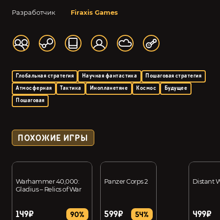
Разработчик
Firaxis Games
Глобальная стратегия
Научная фантастика
Пошаговая стратегия
Атмосферная
Тактика
Инопланетяне
Космос
Будущее
Пошаговая
ПОХОЖИЕ ИГРЫ
Warhammer 40,000:
Panzer Corps 2
Distant W
Gladius – Relics of War
149₽
599₽
499₽
90%
54%