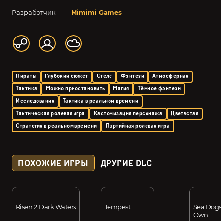
Разработчик
Mimimi Games
Пираты
Глубокий сюжет
Стелс
Фэнтези
Атмосферная
Тактика
Можно приостановить
Магия
Тёмное фэнтези
Исследования
Тактика в реальном времени
Тактическая ролевая игра
Кастомизация персонажа
Цветастая
Стратегия в реальном времени
Партийная ролевая игра
ПОХОЖИЕ ИГРЫ
ДРУГИЕ DLC
Risen 2: Dark Waters
Tempest
Sea Dogs:
Own