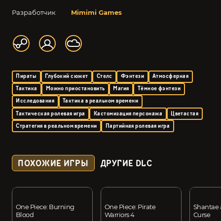
Разработчик
Mimimi Games
Пираты
Глубокий сюжет
Стелс
Фэнтези
Атмосферная
Тактика
Можно приостановить
Магия
Тёмное фэнтези
Исследования
Тактика в реальном времени
Тактическая ролевая игра
Кастомизация персонажа
Цветастая
Стратегия в реальном времени
Партийная ролевая игра
ПОХОЖИЕ ИГРЫ
ДРУГИЕ DLC
One Piece: Burning
One Piece: Pirate
Shantae a
Blood
Warriors 4
Curse