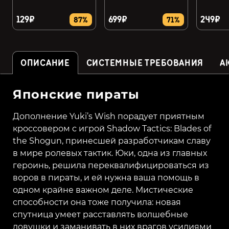
129₽
699₽
249₽
87%
71%
ОПИСАНИЕ
СИСТЕМНЫЕ ТРЕБОВАНИЯ
А
Японские пираты
Дополнение Yuki’s Wish порадует приятным
кроссовером с игрой Shadow Tactics: Blades of
the Shogun, принесшей разработчикам славу
в мире ролевых тактик. Юки, одна из главных
героинь, решила переквалифицироваться из
воров в пираты, и ей нужна ваша помощь в
одном крайне важном деле. Мистические
способности она тоже получила: новая
спутница умеет расставлять волшебные
ловушки и заманивать в них врагов усилиями