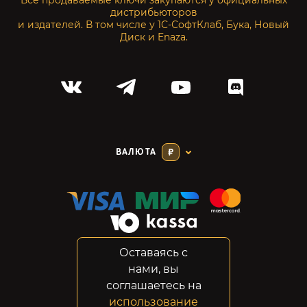
Все продаваемые ключи закупаются у официальных
дистрибьюторов
и издателей. В том числе у 1С-СофтКлаб, Бука, Новый
Диск и Enaza.
ВАЛЮТА
₽
Оставаясь с
Соглашение
нами, вы
Конфиденциальность
соглашаетесь на
Возвраты
использование
Правовая информация