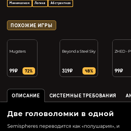
Минимализм
Логика
Абстрактная
ПОХОЖИЕ ИГРЫ
Mugsters
Beyond a Steel Sky
ZHED - 
99₽
319₽
99₽
72%
48%
ОПИСАНИЕ
СИСТЕМНЫЕ ТРЕБОВАНИЯ
А
Две головоломки в одной
Semispheres переводится как «полушария», и