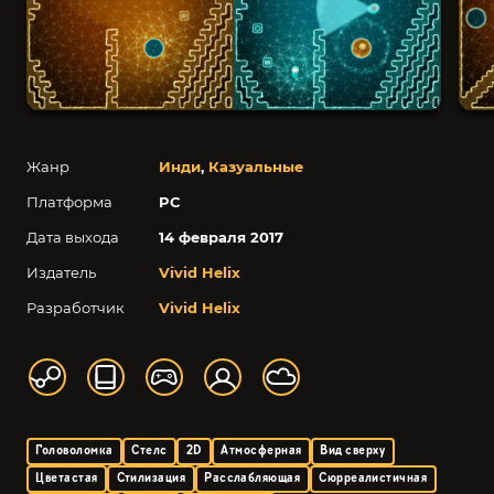
Жанр
Инди
,
Казуальные
Платформа
PC
Дата выхода
14 февраля 2017
Издатель
Vivid Helix
Разработчик
Vivid Helix
Головоломка
Стелс
2D
Атмосферная
Вид сверху
Цветастая
Стилизация
Расслабляющая
Сюрреалистичная