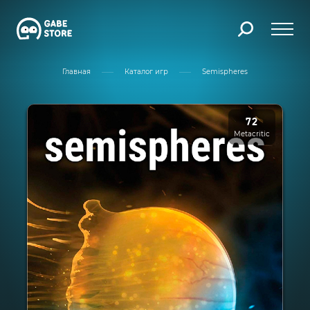
Главная
Каталог игр
Semispheres
72
Metacritic