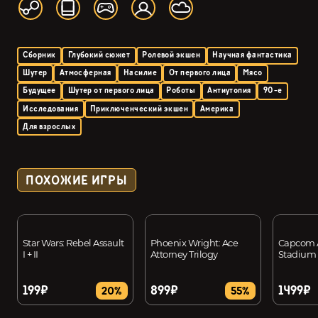
Сборник
Глубокий сюжет
Ролевой экшен
Научная фантастика
Шутер
Атмосферная
Насилие
От первого лица
Мясо
Будущее
Шутер от первого лица
Роботы
Антиутопия
90-е
Исследования
Приключенческий экшен
Америка
Для взрослых
ПОХОЖИЕ ИГРЫ
Star Wars: Rebel Assault
Phoenix Wright: Ace
Capcom 
I + II
Attorney Trilogy
Stadium
199₽
899₽
1499₽
20%
55%