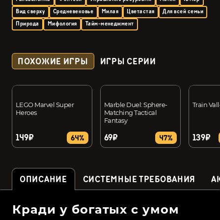
Вид сверху
Средневековье
Милая
Цветастая
Для всей семьи
Природа
Мифология
Тайм-менеджмент
ПОХОЖИЕ ИГРЫ
ИГРЫ СЕРИИ
LEGO Marvel Super
Marble Duel: Sphere-
Train Val
Heroes
Matching Tactical
Fantasy
149₽
69₽
139₽
64%
47%
ОПИСАНИЕ
СИСТЕМНЫЕ ТРЕБОВАНИЯ
А
Кради у богатых с умом