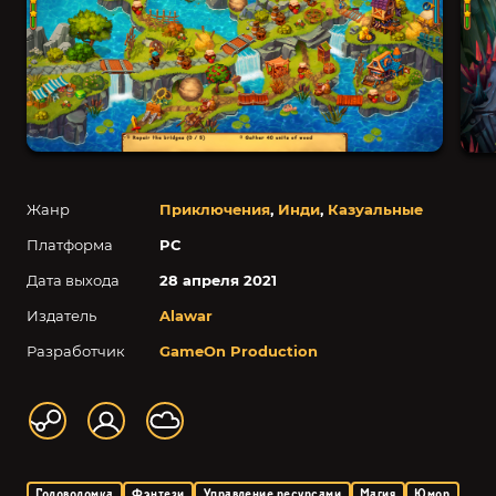
Жанр
Приключения
,
Инди
,
Казуальные
Платформа
PC
Дата выхода
28 апреля 2021
Издатель
Alawar
Разработчик
GameOn Production
Головоломка
Фэнтези
Управление ресурсами
Магия
Юмор