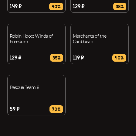
149 ₽
129 ₽
40%
35%
Robin Hood: Winds of
Merchants of the
Freedom
Caribbean
129 ₽
119 ₽
35%
40%
Rescue Team 8
59 ₽
70%