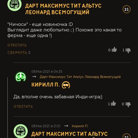
ДАРТ МАКСИМУС ТИТ АЛЬТУС
21
ЛЕОНАРД ВСЕМОГУЩИЙ
"Ничоси" - еще новиночка :D
Выглядит даже любопытно ; ) Похоже это какая то
ферма - еще одна !)
ОТВЕТИТЬ
0
1
СВЕРНУТЬ
2
08.Mar.2021 в 04:33
Дарт Максимус Тит Альтус Леонард Всемогущий
КИРИЛЛ П.
Да, вполне очень забавная Инди-игра;)
1
0
ОТВЕТИТЬ
08.Mar.2021 в 21:51
Кирилл П.
ДАРТ МАКСИМУС ТИТ АЛЬТУС
21