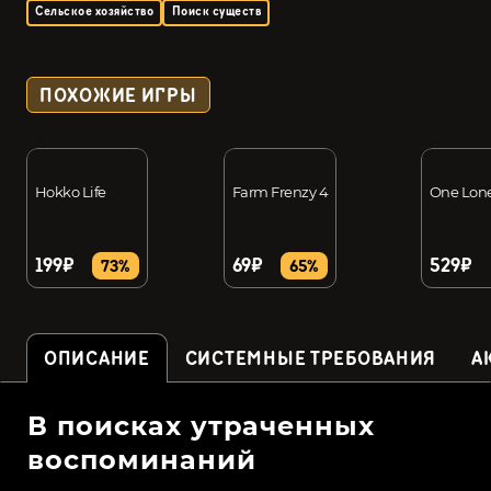
Сельское хозяйство
Поиск существ
ПОХОЖИЕ ИГРЫ
Hokko Life
Farm Frenzy 4
One Lone
199₽
69₽
529₽
73%
65%
ОПИСАНИЕ
СИСТЕМНЫЕ ТРЕБОВАНИЯ
А
В поисках утраченных
воспоминаний