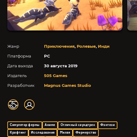
Жанр
Приключения
,
Ролевые
,
Инди
Платформа
PC
Дата выхода
30 августа 2019
Издатель
505 Games
Разработчик
Magnus Games Studio
Симулятор фермы
Аниме
Отличный саундтрек
Фэнтези
Крафтинг
Исследования
Милая
Фермерство