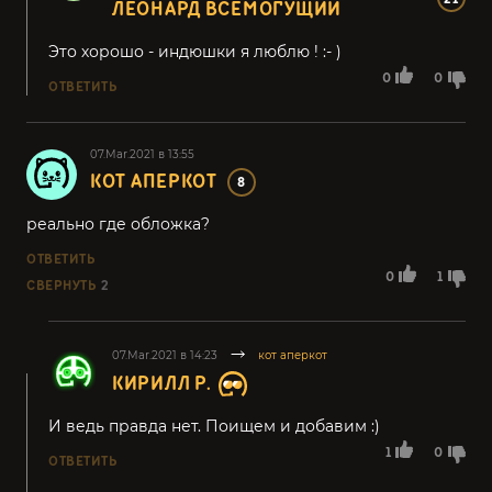
ЛЕОНАРД ВСЕМОГУЩИЙ
Это хорошо - индюшки я люблю ! :- )
0
0
ОТВЕТИТЬ
07.Mar.2021 в 13:55
КОТ АПЕРКОТ
8
реально где обложка?
ОТВЕТИТЬ
0
1
СВЕРНУТЬ
2
07.Mar.2021 в 14:23
кот аперкот
КИРИЛЛ Р.
И ведь правда нет. Поищем и добавим :)
1
0
ОТВЕТИТЬ