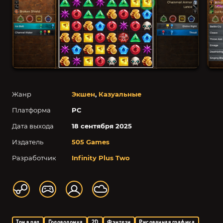
Жанр
Экшен
,
Казуальные
Платформа
PC
Дата выхода
18 сентября 2025
Издатель
505 Games
Разработчик
Infinity Plus Two
Три в ряд
Головоломка
2D
Фэнтези
Рисованная графика