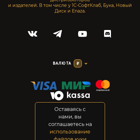
и издателей. В том числе у 1С-СофтКлаб, Бука, Новый
Диск и Enaza.
ВАЛЮТА
₽
Оставаясь с
Соглашение
нами, вы
Конфиденциальность
соглашаетесь на
Возвраты
использование
Правовая информация
файлов куки