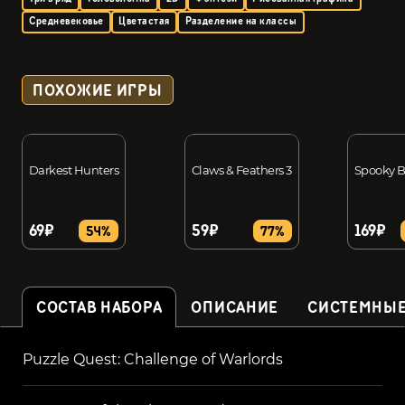
Средневековье
Цветастая
Разделение на классы
ПОХОЖИЕ ИГРЫ
Darkest Hunters
Claws & Feathers 3
Spooky 
69₽
59₽
169₽
54%
77%
СОСТАВ НАБОРА
ОПИСАНИЕ
СИСТЕМНЫЕ
Puzzle Quest: Challenge of Warlords