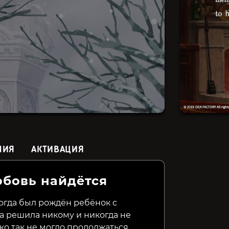
НИЯ
АКТИВАЦИЯ
юбовь найдётся
Bahnsen Knights
Kujlevka
Recall: 
когда был рождён ребёнок с
а решила никому и никогда не
199₽
149₽
299₽
48%
70%
ко так не могло продолжаться