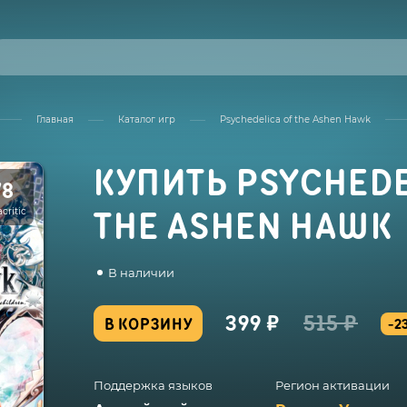
Главная
Каталог игр
Psychedelica of the Ashen Hawk
КУПИТЬ PSYCHEDE
78
critic
THE ASHEN HAWK
В наличии
399 ₽
515 ₽
В КОРЗИНУ
-2
Поддержка языков
Регион активации