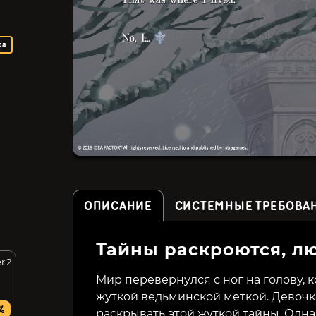
ка
ОПИСАНИЕ
СИСТЕМНЫЕ ТРЕБОВА
Тайны раскроются, л
r 2
KONOSUBA - God's
Omega Labyrinth Life
Blessing on this
Мир перевернулся с ног на голову, 
Wonderful World! Love For
These Clothes Of Desire!
жуткой ведьминской меткой. Девочк
549₽
%
73%
раскрывать этой жуткой тайны. Одна
1399₽