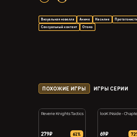
Визуальная новелла
Аниме
Насилие
Протагонист
Сексуальный контент
Отомэ
ПОХОЖИЕ ИГРЫ
ИГРЫ СЕРИИ
n
Reverie Knights Tactics
looK INside - Chapte
279₽
69₽
44%
61%
72