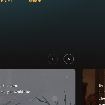
 и СНГ
Steam