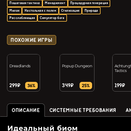
Пошаговая тактика
Менеджмент
Процедурная генерация
Милая
Настольная с полем
Стилизация
Природа
Расслабляющая
Симулятор бога
ПОХОЖИЕ ИГРЫ
Dreadlands
Popup Dungeon
Achtung!
Tactics
299₽
349₽
199₽
36%
25%
ОПИСАНИЕ
СИСТЕМНЫЕ ТРЕБОВАНИЯ
А
Идеальный биом