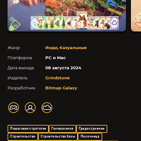
Жанр
Инди
,
Казуальные
Платформа
PC и Mac
Дата выхода
08 августа 2024
Издатель
Grindstone
Разработчик
Bitmap Galaxy
Пошаговая стратегия
Головоломка
Градостроение
Строительство
Строительство базы
Песочница