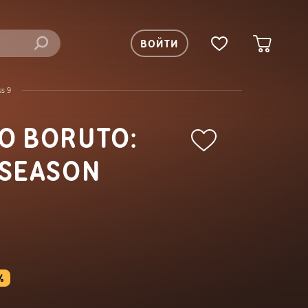
ВОЙТИ
s 9
O BORUTO:
 SEASON
%