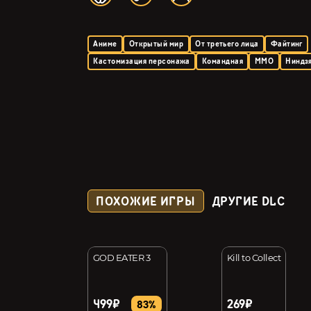
Аниме
Открытый мир
От третьего лица
Файтинг
Кастомизация персонажа
Командная
MMO
Ниндз
ПОХОЖИЕ ИГРЫ
ДРУГИЕ DLC
 Aincrad: Sword
GOD EATER 3
Kill to Collect
e
499₽
269₽
83%