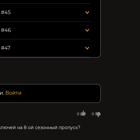
k #45
k #46
 #47
и.
Войти
0
0
ключей на 8 ой сезонный пропуск?