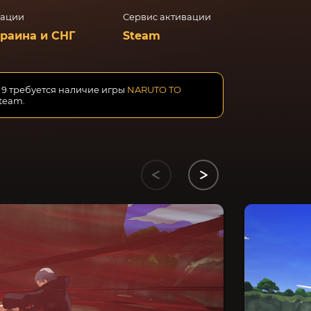
вации
Сервис активации
краина и СНГ
Steam
 9 требуется наличие игры
NARUTO TO
team.