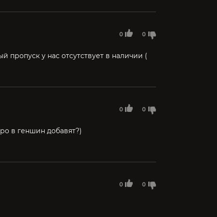
0
0
й пропуск у нас отсутствует в наличии (
0
0
оро в геншин добавят?)
0
0