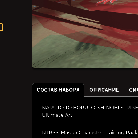
я
СОСТАВ НАБОРА
ОПИСАНИЕ
СИ
NARUTO TO BORUTO: SHINOBI STRIKER 
Wicce
VALKYRIE DRIVE -
Ultimate Art
BHIKKHUNI-
NTBSS: Master Character Training Pack
189₽
399₽
3%
20%