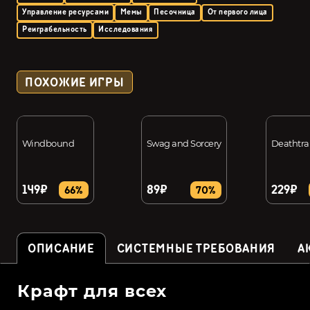
Управление ресурсами
Мемы
Песочница
От первого лица
Реиграбельность
Исследования
ПОХОЖИЕ ИГРЫ
Windbound
Swag and Sorcery
Deathtr
149₽
89₽
229₽
66%
70%
ОПИСАНИЕ
СИСТЕМНЫЕ ТРЕБОВАНИЯ
А
Крафт для всех