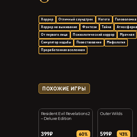
Хоррор
Отличный саундтрек
Нагота
Головоломка
Хоррор на выживание
Фэнтези
Тайна
Атмосферн
От первого лица
Психологический хоррор
Мрачная
Симулятор ходьбы
Повествование
Мифология
Проработанная вселенная
ПОХОЖИЕ ИГРЫ
i: Old School
Resident Evil Revelations 2
Outer Wilds
r
– Deluxe Edition
399₽
599₽
37%
60%
43%