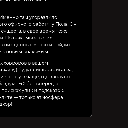
.
 Именно там угораздило
ого офисного работягу Пола. Он
существ, в своё время тоже
. Познакомьтесь с их
з них ценные уроки и найдите
ь к новым знакомым!
х хорроров в вашем
ачалу) будут лишь зажигалка,
 дорогу в чаще, где заплутать
бездумный бег вперёд, а
поисках улик и подсказок.
ждите — только атмосфера
дкор!