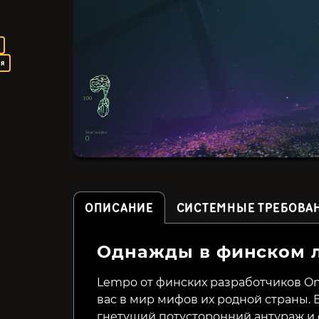
ая
ОПИСАНИЕ
СИСТЕМНЫЕ ТРЕБОВА
Однажды в финском 
Expedition Zero
Acanthoceras
Lempo от финских разработчиков One
вас в мир мифов их родной страны.
349₽
82₽
20%
гнетущий потусторонний антураж и