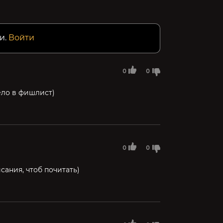
и.
Войти
0
0
ело в фишлист)
0
0
сания, чтоб почитать)