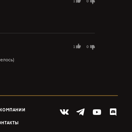
1
0
1
0
телось)
 КОМПАНИИ
ОНТАКТЫ