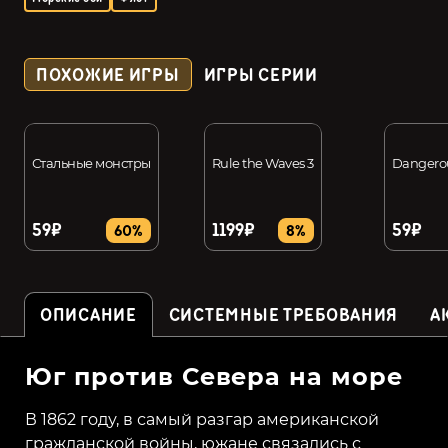
ПОХОЖИЕ ИГРЫ
ИГРЫ СЕРИИ
Стальные монстры
Rule the Waves 3
Dangero
59₽
1199₽
59₽
60%
8%
ОПИСАНИЕ
СИСТЕМНЫЕ ТРЕБОВАНИЯ
А
Юг против Севера на море
В 1862 году, в самый разгар американской
гражданской войны, южане связались с