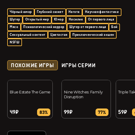
Чёрный юмор
Глубокий сюжет
Нагота
Научная фантастика
Шутер
Открытый мир
Юмор
Насилие
От первого лица
Мясо
Психологический хоррор
Шутер от первого лица
Бой
Сексуальный контент
Цветастая
Приключенческий экшен
NSFW
ПОХОЖИЕ ИГРЫ
ИГРЫ СЕРИИ
Blue Estate The Game
Nine Witches: Family
Triple Ta
Disruption
49₽
99₽
59₽
83%
77%