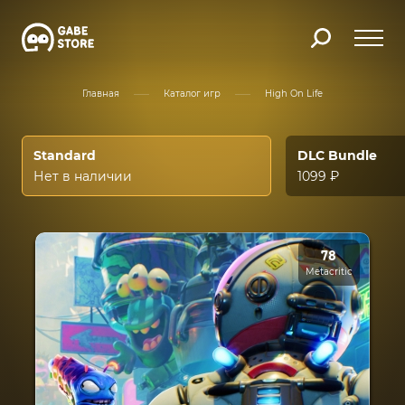
Главная
Каталог игр
High On Life
Standard
DLC Bundle
Нет в наличии
1099 ₽
78
Metacritic