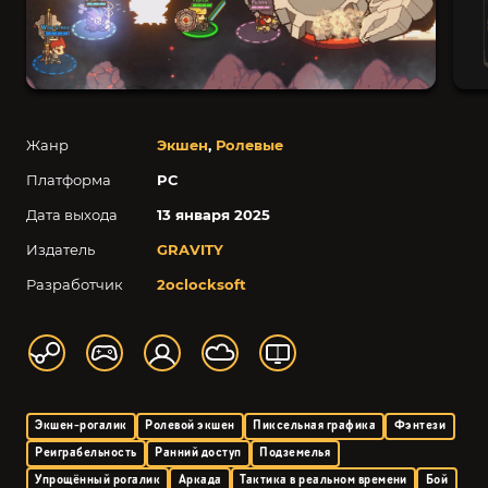
Жанр
Экшен
,
Ролевые
Платформа
PC
Дата выхода
13 января 2025
Издатель
GRAVITY
Разработчик
2oclocksoft
Экшен-рогалик
Ролевой экшен
Пиксельная графика
Фэнтези
Реиграбельность
Ранний доступ
Подземелья
Упрощённый рогалик
Аркада
Тактика в реальном времени
Бой