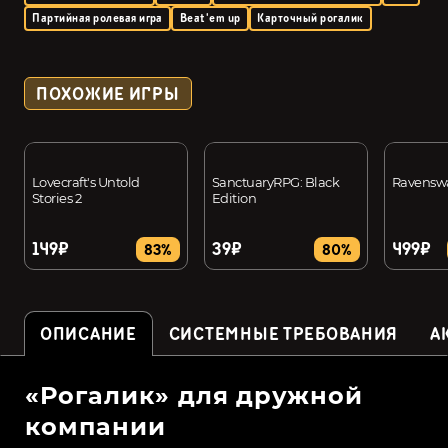
Партийная ролевая игра
Beat'em up
Карточный рогалик
ПОХОЖИЕ ИГРЫ
Lovecraft's Untold
SanctuaryRPG: Black
Ravensw
Stories 2
Edition
149₽
39₽
499₽
83%
80%
ОПИСАНИЕ
СИСТЕМНЫЕ ТРЕБОВАНИЯ
А
«Рогалик» для дружной
компании