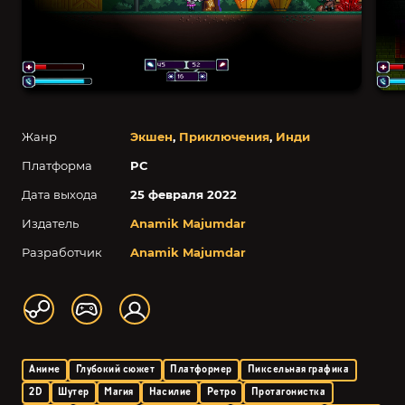
Жанр
Экшен
,
Приключения
,
Инди
Платформа
PC
Дата выхода
25 февраля 2022
Издатель
Anamik Majumdar
Разработчик
Anamik Majumdar
Аниме
Глубокий сюжет
Платформер
Пиксельная графика
2D
Шутер
Магия
Насилие
Ретро
Протагонистка