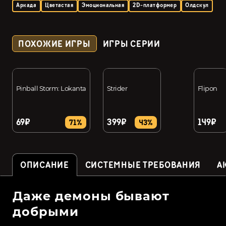
Аркада
Цветастая
Эмоциональная
2D-платформер
Олдскул
ПОХОЖИЕ ИГРЫ
ИГРЫ СЕРИИ
Pinball Storm: Lokanta
Strider
Flipon
69₽
399₽
149₽
71%
43%
ОПИСАНИЕ
СИСТЕМНЫЕ ТРЕБОВАНИЯ
А
Даже демоны бывают
добрыми