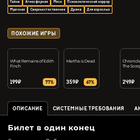
Тайна
Атмосферная
Мясо
Психологический хоррор
Мрачная
Сверхъестественное
Драма
Для взрослых
ПОХОЖИЕ ИГРЫ
What Remains of Edith
Martha is Dead
Chronicle
Finch
The Scorp
199₽
359₽
249₽
77%
67%
ОПИСАНИЕ
СИСТЕМНЫЕ ТРЕБОВАНИЯ
А
Билет в один конец