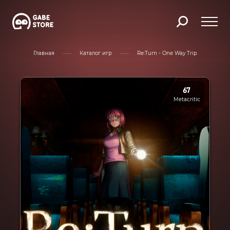
Главная
Каталог игр
Re:Turn - One Way Trip
67
Metacritic