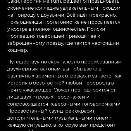
Саки, героиня Re:Turn, решает отпраздновать
окончание колледжа увлекательным походом
на природу с друзьями. Всё идёт прекрасно,
пока однажды протагонистка не просыпается
у костра в полном одиночестве. Поиски
пропавших товарищей приводят её к
заброшенному поезду, где таится настоящий
кошмар.
Путешествуя по скрупулёзно прорисованным
двухмерным вагонам, вы побываете в
различных временных отрезках и узнаете, как
история о безответной любви переросла в
нечто ужасающее. Сюжет преподносится от
лица двух игровых персонажей и
сопровождается каверзными головоломками.
Проработанный саундтрек окрасит
дополнительными музыкальными тонами
каждую ситуацию, в которую вам предстоит