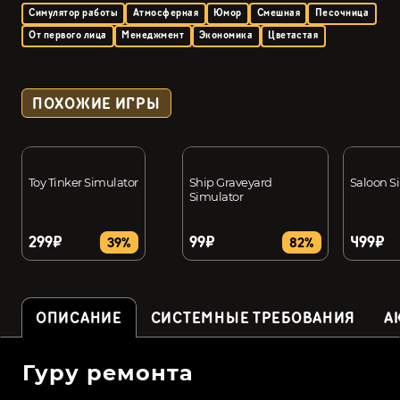
Симулятор работы
Атмосферная
Юмор
Смешная
Песочница
От первого лица
Менеджмент
Экономика
Цветастая
ПОХОЖИЕ ИГРЫ
Toy Tinker Simulator
Ship Graveyard
Saloon S
Simulator
299₽
99₽
499₽
39%
82%
ОПИСАНИЕ
СИСТЕМНЫЕ ТРЕБОВАНИЯ
А
Гуру ремонта