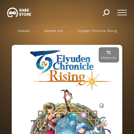
Главная
Каталог игр
Eiyuden Chronicle: Rising
71
Metacritic