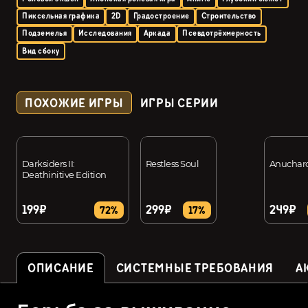
Пиксельная графика
2D
Градостроение
Строительство
Подземелья
Исследования
Аркада
Псевдотрёхмерность
Вид сбоку
ПОХОЖИЕ ИГРЫ
ИГРЫ СЕРИИ
Darksiders II:
Restless Soul
Anuchar
Deathinitive Edition
199₽
299₽
249₽
72%
17%
ОПИСАНИЕ
СИСТЕМНЫЕ ТРЕБОВАНИЯ
А