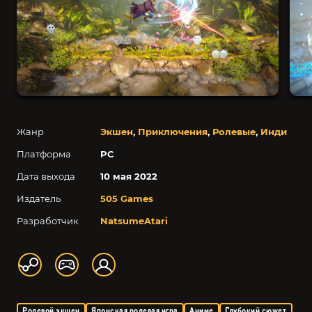
Жанр
Экшен
,
Приключения
,
Ролевые
,
Инди
Платформа
PC
Дата выхода
10 мая 2022
Издатель
505 Games
Разработчик
NatsumeAtari
Ролевой экшен
Японская ролевая игра
Аниме
Глубокий сюжет